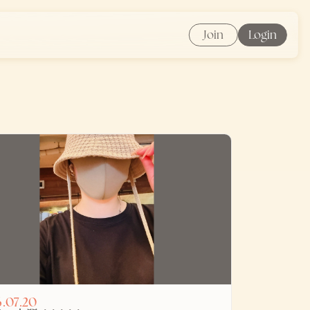
Join
Login
.07.20