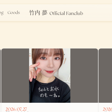
og
Goods
2026.07.27
2026