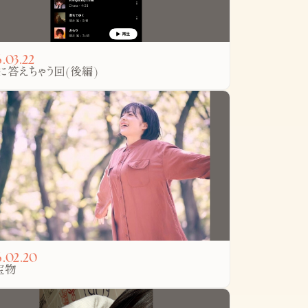
.03.22
に答えちゃう回(後編)
.02.20
宝物