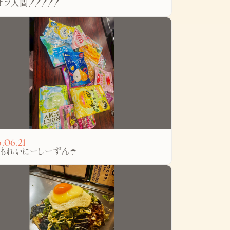
オフ人間！！！！！
.06.21
てもれいにーしーずん☂️