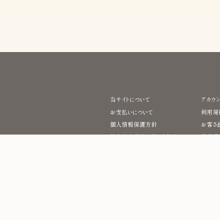
当サイトについて
アカウ
お支払いについて
利用規
個人情報保護方針
お客さ
特定商取引法に基づく表示
推奨環
よくあるご質問
掲載されているすべてのコンテンツ(記事、画像、
© 2026 TACHI PRO, INC. All Rights Reserved.