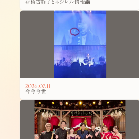
お稽古終了とネジレル情報👻
2026.07.11
今今今世