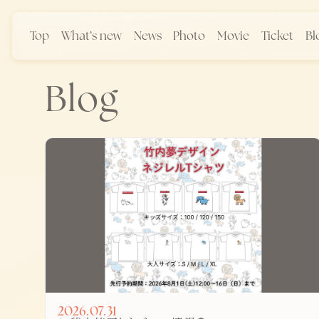
Top
What’s new
News
Photo
Movie
Ticket
Bl
Blog
2026.07.31